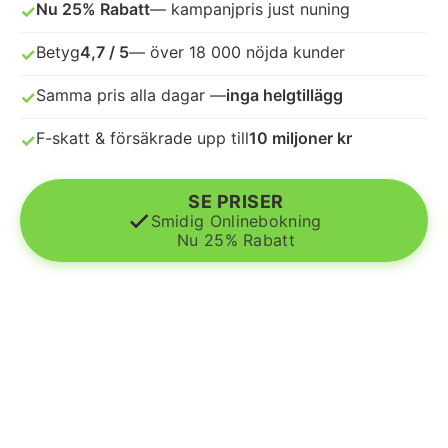
Nu 25% Rabatt
— kampanjpris just nuning
✓
Avtal & Villkor
Betyg
4,7 / 5
— över 18 000 nöjda kunder
✓
GDPR
Samma pris alla dagar —
inga helgtillägg
✓
ANSLUT DITT FÖRETAG
F-skatt & försäkrade upp till
10 miljoner kr
✓
SE PRISER
Smidig Onlinebokning
Nu 25% Rabatt