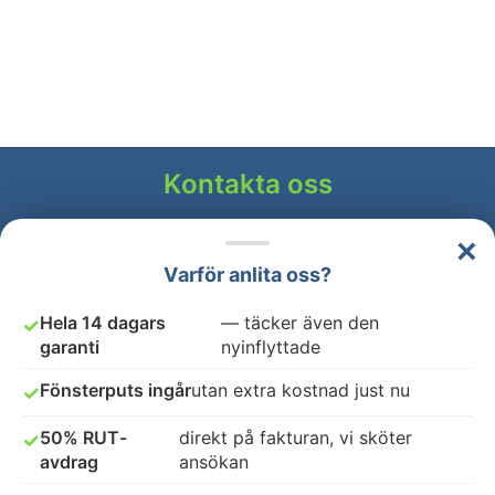
Kontakta oss
Alla dagar: 08:00 - 17:00
×
Ring:
0105855801
Varför anlita oss?
Hela 14 dagars
— täcker även den
✓
Övrig tid använd vårt
kontaktformulär
garanti
nyinflyttade
Vi svarar på ditt mail inom 24 timmar!
Fönsterputs ingår
utan extra kostnad just nu
✓
50% RUT-
direkt på fakturan, vi sköter
✓
avdrag
ansökan
Flyttstädning Upplands Väsby